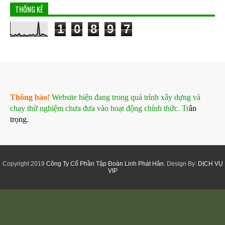
THỐNG KÊ
1
0
8
9
7
Thông báo!
Website hiện đang trong quá trình xây dựng và
chạy thử nghiệm chưa đưa vào hoạt động chính thức. Tr
ân
trọng.
Copyright 2019
Công Ty Cổ Phần Tập Đoàn Linh Phát Hân
. Design By:
DỊCH VỤ
VIP