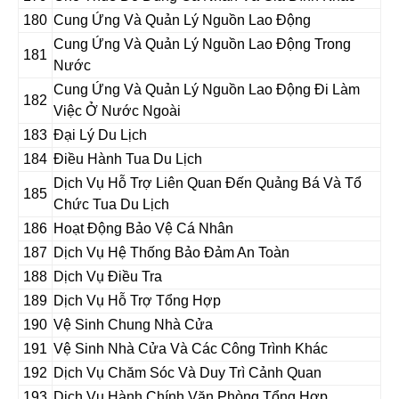
180
Cung Ứng Và Quản Lý Nguồn Lao Động
Cung Ứng Và Quản Lý Nguồn Lao Động Trong
181
Nước
Cung Ứng Và Quản Lý Nguồn Lao Động Đi Làm
182
Việc Ở Nước Ngoài
183
Đại Lý Du Lịch
184
Điều Hành Tua Du Lịch
Dịch Vụ Hỗ Trợ Liên Quan Đến Quảng Bá Và Tổ
185
Chức Tua Du Lịch
186
Hoạt Động Bảo Vệ Cá Nhân
187
Dịch Vụ Hệ Thống Bảo Đảm An Toàn
188
Dịch Vụ Điều Tra
189
Dịch Vụ Hỗ Trợ Tổng Hợp
190
Vệ Sinh Chung Nhà Cửa
191
Vệ Sinh Nhà Cửa Và Các Công Trình Khác
192
Dịch Vụ Chăm Sóc Và Duy Trì Cảnh Quan
193
Dịch Vụ Hành Chính Văn Phòng Tổng Hợp