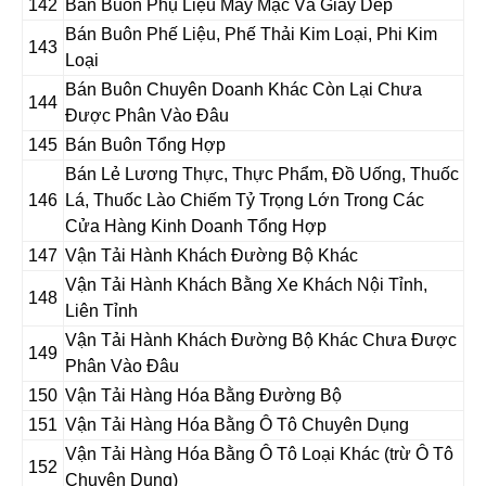
142
Bán Buôn Phụ Liệu May Mặc Và Giày Dép
Bán Buôn Phế Liệu, Phế Thải Kim Loại, Phi Kim
143
Loại
Bán Buôn Chuyên Doanh Khác Còn Lại Chưa
144
Được Phân Vào Đâu
145
Bán Buôn Tổng Hợp
Bán Lẻ Lương Thực, Thực Phẩm, Đồ Uống, Thuốc
146
Lá, Thuốc Lào Chiếm Tỷ Trọng Lớn Trong Các
Cửa Hàng Kinh Doanh Tổng Hợp
147
Vận Tải Hành Khách Đường Bộ Khác
Vận Tải Hành Khách Bằng Xe Khách Nội Tỉnh,
148
Liên Tỉnh
Vận Tải Hành Khách Đường Bộ Khác Chưa Được
149
Phân Vào Đâu
150
Vận Tải Hàng Hóa Bằng Đường Bộ
151
Vận Tải Hàng Hóa Bằng Ô Tô Chuyên Dụng
Vận Tải Hàng Hóa Bằng Ô Tô Loại Khác (trừ Ô Tô
152
Chuyên Dụng)