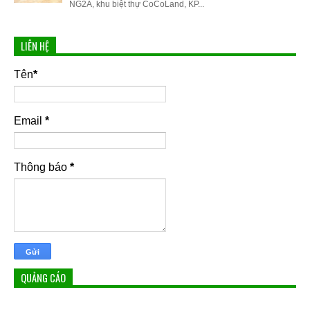
NG2A, khu biệt thự CoCoLand, KP...
LIÊN HỆ
Tên
*
Email
*
Thông báo
*
QUẢNG CÁO