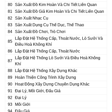
80
Sản Xuất Đồ Kim Hoàn Và Chi Tiết Liên Quan
81
Sản Xuất Đồ Giả Kim Hoàn Và Chi Tiết Liên Quan
82
Sản Xuất Nhạc Cụ
83
Sản Xuất Dụng Cụ Thể Dục, Thể Thao
84
Sản Xuất Đồ Chơi, Trò Chơi
Lắp Đặt Hệ Thống Cấp, Thoát Nước, Lò Sưởi Và
85
Điều Hoà Không Khí
86
Lắp Đặt Hệ Thống Cấp, Thoát Nước
Lắp Đặt Hệ Thống Lò Sưởi Và Điều Hoà Không
87
Khí
88
Lắp Đặt Hệ Thống Xây Dựng Khác
89
Hoàn Thiện Công Trình Xây Dựng
90
Hoạt Động Xây Dựng Chuyên Dụng Khác
91
Đại Lý, Môi Giới, Đấu Giá
92
Đại Lý
93
Môi Giới
94
Đấu Giá