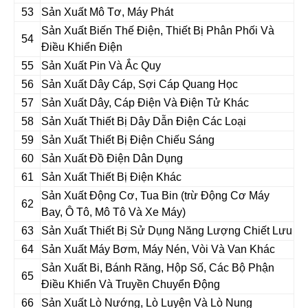
53
Sản Xuất Mô Tơ, Máy Phát
Sản Xuất Biến Thế Điện, Thiết Bị Phân Phối Và
54
Điều Khiển Điện
55
Sản Xuất Pin Và Ắc Quy
56
Sản Xuất Dây Cáp, Sợi Cáp Quang Học
57
Sản Xuất Dây, Cáp Điện Và Điện Tử Khác
58
Sản Xuất Thiết Bị Dây Dẫn Điện Các Loại
59
Sản Xuất Thiết Bị Điện Chiếu Sáng
60
Sản Xuất Đồ Điện Dân Dụng
61
Sản Xuất Thiết Bị Điện Khác
Sản Xuất Động Cơ, Tua Bin (trừ Động Cơ Máy
62
Bay, Ô Tô, Mô Tô Và Xe Máy)
63
Sản Xuất Thiết Bị Sử Dụng Năng Lượng Chiết Lưu
64
Sản Xuất Máy Bơm, Máy Nén, Vòi Và Van Khác
Sản Xuất Bi, Bánh Răng, Hộp Số, Các Bộ Phận
65
Điều Khiển Và Truyền Chuyển Động
66
Sản Xuất Lò Nướng, Lò Luyện Và Lò Nung