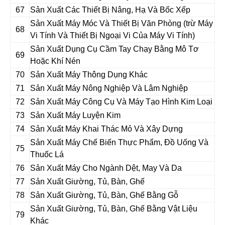
67
Sản Xuất Các Thiết Bị Nâng, Hạ Và Bốc Xếp
Sản Xuất Máy Móc Và Thiết Bị Văn Phòng (trừ Máy
68
Vi Tính Và Thiết Bị Ngoại Vi Của Máy Vi Tính)
Sản Xuất Dụng Cụ Cầm Tay Chạy Bằng Mô Tơ
69
Hoặc Khí Nén
70
Sản Xuất Máy Thông Dụng Khác
71
Sản Xuất Máy Nông Nghiệp Và Lâm Nghiệp
72
Sản Xuất Máy Công Cụ Và Máy Tạo Hình Kim Loại
73
Sản Xuất Máy Luyện Kim
74
Sản Xuất Máy Khai Thác Mỏ Và Xây Dựng
Sản Xuất Máy Chế Biến Thực Phẩm, Đồ Uống Và
75
Thuốc Lá
76
Sản Xuất Máy Cho Ngành Dệt, May Và Da
77
Sản Xuất Giường, Tủ, Bàn, Ghế
78
Sản Xuất Giường, Tủ, Bàn, Ghế Bằng Gỗ
Sản Xuất Giường, Tủ, Bàn, Ghế Bằng Vật Liệu
79
Khác