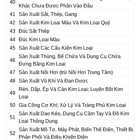
40
Khác Chưa Được Phân Vào Đâu
41
Sản Xuất Sắt, Thép, Gang
42
Sản Xuất Kim Loại Màu Và Kim Loại Quý
43
Đúc Sắt Thép
44
Đúc Kim Loại Màu
45
Sản Xuất Các Cấu Kiện Kim Loại
Sản Xuất Thùng, Bể Chứa Và Dụng Cụ Chứa
46
Đựng Bằng Kim Loại
47
Sản Xuất Nồi Hơi (trừ Nồi Hơi Trung Tâm)
48
Sản Xuất Vũ Khí Và Đạn Dược
Rèn, Dập, Ép Và Cán Kim Loại; Luyện Bột Kim
49
Loại
50
Gia Công Cơ Khí; Xử Lý Và Tráng Phủ Kim Loại
Sản Xuất Dao Kéo, Dụng Cụ Cầm Tay Và Đồ Kim
51
Loại Thông Dụng
Sản Xuất Mô Tơ, Máy Phát, Biến Thế Điện, Thiết Bị
52
Phân Phối Và Điều Khiển Điện