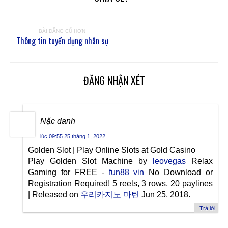
BÀI ĐĂNG CŨ HƠN
Thông tin tuyển dụng nhân sự
ĐĂNG NHẬN XÉT
Nặc danh
lúc 09:55 25 tháng 1, 2022
Golden Slot | Play Online Slots at Gold Casino
Play Golden Slot Machine by
leovegas
Relax
Gaming for FREE -
fun88 vin
No Download or
Registration Required! 5 reels, 3 rows, 20 paylines
| Released on
우리카지노 마틴
Jun 25, 2018.
Trả lời