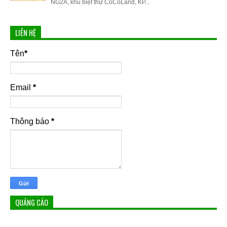
NG2A, khu biệt thự CoCoLand, KP...
LIÊN HỆ
Tên
*
Email
*
Thông báo
*
QUẢNG CÁO